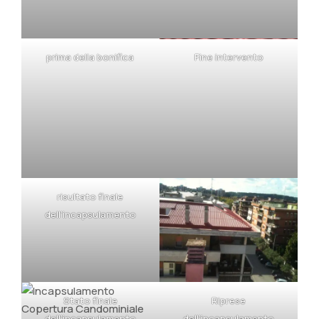
prima della bonifica
Fine intervento
risultato finale
dell’incapsulamento
Stato finale
Riprese
dell’incapsulamento
dell’incapsulamento