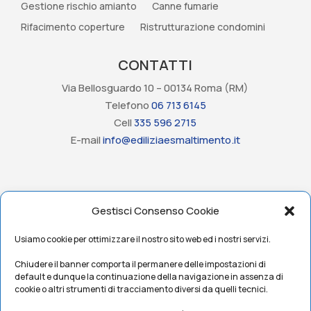
Gestione rischio amianto
Canne fumarie
Rifacimento coperture
Ristrutturazione condomini
CONTATTI
Via Bellosguardo 10 – 00134 Roma (RM)
Telefono
06 713 6145
Cell
335 596 2715
E-mail
info@ediliziaesmaltimento.it
Gestisci Consenso Cookie
Usiamo cookie per ottimizzare il nostro sito web ed i nostri servizi.
Home
Privacy Policy
Cookie Policy
Contatti
Chiudere il banner comporta il permanere delle impostazioni di
default e dunque la continuazione della navigazione in assenza di
cookie o altri strumenti di tracciamento diversi da quelli tecnici.