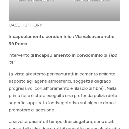
CASE HISTHORY
Incapsulamento condominio : Via Valsavaranche
39 Roma.
Intervento di
Incapsulamento in condominio
di
Tipo
“A”
.
(a vista all’esterno per manufatti in cemento amianto
esposto agli agenti atmosferici, soggetti a degrado
progressivo, con affioramento e rilascio di fibre) . Nella
prima fase è stata eseguita una profonda pulizia delle
superfici applicato l’antivegetativo antialghe e dopo il
promotore di adesione.
Una volta passato il tempo di asciugatura, sono stati
passati gli ultimi due strati di prodotto incapsulante che