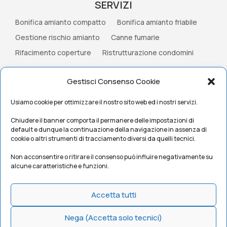
SERVIZI
Bonifica amianto compatto
Bonifica amianto friabile
Gestione rischio amianto
Canne fumarie
Rifacimento coperture
Ristrutturazione condomini
CONTATTI
Gestisci Consenso Cookie
Via Bellosguardo 10 – 00134 Roma (RM)
Usiamo cookie per ottimizzare il nostro sito web ed i nostri servizi.
Telefono
06 713 6145
Chiudere il banner comporta il permanere delle impostazioni di
Cell
335 596 2715
default e dunque la continuazione della navigazione in assenza di
E-mail
info@ediliziaesmaltimento.it
cookie o altri strumenti di tracciamento diversi da quelli tecnici.
Non acconsentire o ritirare il consenso può influire negativamente su
alcune caratteristiche e funzioni.
Accetta tutti
Nega (Accetta solo tecnici)
Home
Privacy Policy
Cookie Policy
Contatti